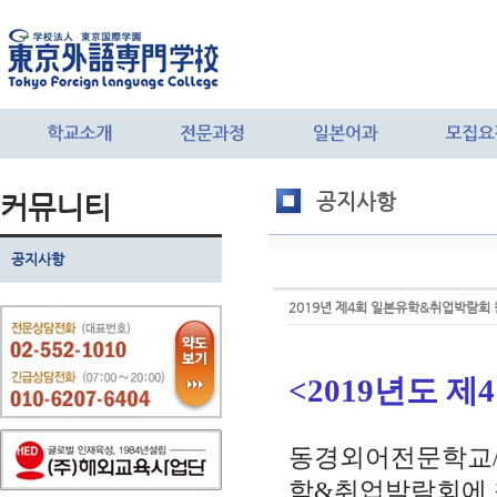
커뮤니티
공지사항
공지사항
2019년 제4회 일본유학&취업박람회 
<2019년도
제
4
동경외어전문학교/
학&취업박람회에 