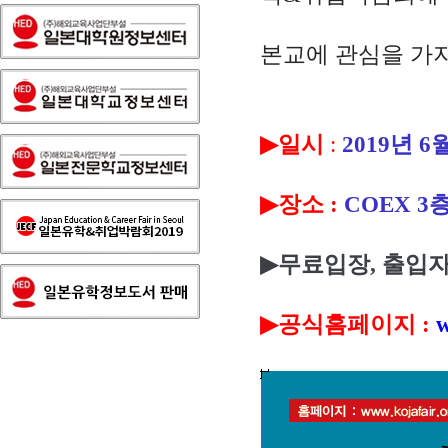
본교에 관심을 가지
▶
일시
:
2019
년
6
▶
장소
:
COEX 3
▶
무료입장
,
출입
▶
공식홈페이지
:
w