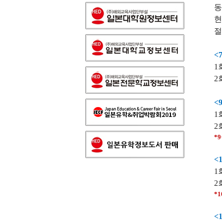
동
현
절
<
1
2
<
1
2
*
<
1
2
*
<