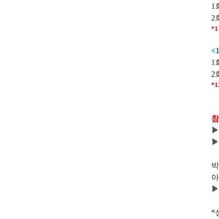
1
2
*
<
1
2
*
참
▶
▶
박
아
▶
*