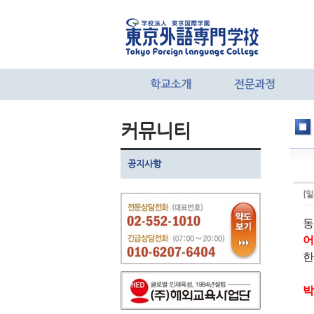
커뮤니티
공지사항
[
동
어
한
박