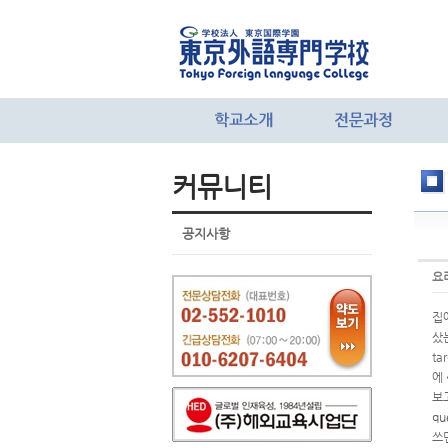
커뮤니티
공지사항
요
집에
샀
ta
에 
보
qu
쓰면