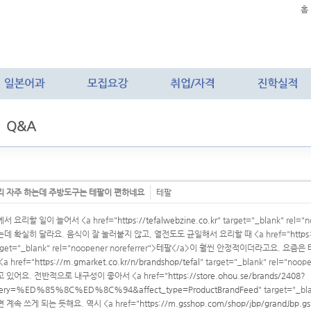
홈
Q&A
리 자주 하는데 주방도구는 테팔이 편하네요
테팔
서 요리할 일이 늘어서 <a href="
https://tefalwebzine.co.kr
" target="_blank" re
는데 확실히 달라요. 음식이 잘 눌러붙지 않고, 열전도도 균일해서 요리할 때 <a href="
http
rget="_blank" rel="noopener noreferrer">테팔</a>이 훨씬 안정적이더라고요
<a href="
https://m.gmarket.co.kr/n/brandshop/tefal
" target="_blank" rel="n
고 있어요. 전반적으로 내구성이 좋아서 <a href="
https://store.ohou.se/brands/2408?
ery=%ED%85%8C%ED%8C%94&affect_type=ProductBrandFeed
" target="_b
 계속 쓰게 되는 듯해요. 역시 <a href="
https://m.gsshop.com/shop/jbp/grandJbp.