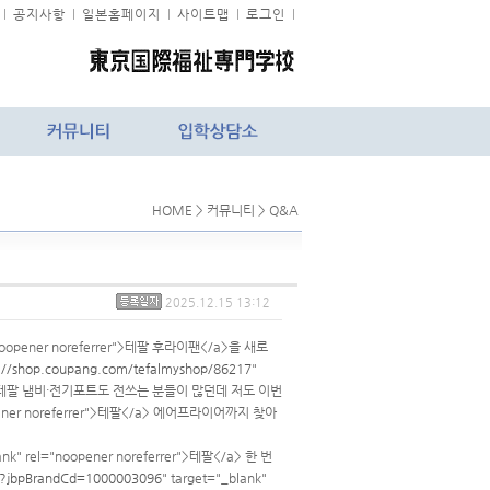
l
공지사항
l
일본홈페이지
l
사이트맵
l
로그인
l
HOME > 커뮤니티 > Q&A
2025.12.15 13:12
l="noopener noreferrer">테팔 후라이팬</a>을 새로
s://shop.coupang.com/tefalmyshop/86217
"
. 요즘은 테팔 냄비·전기포트도 전쓰는 분들이 많던데 저도 이번
oopener noreferrer">테팔</a> 에어프라이어까지 찾아
lank" rel="noopener noreferrer">테팔</a> 한 번
gs?jbpBrandCd=1000003096
" target="_blank"