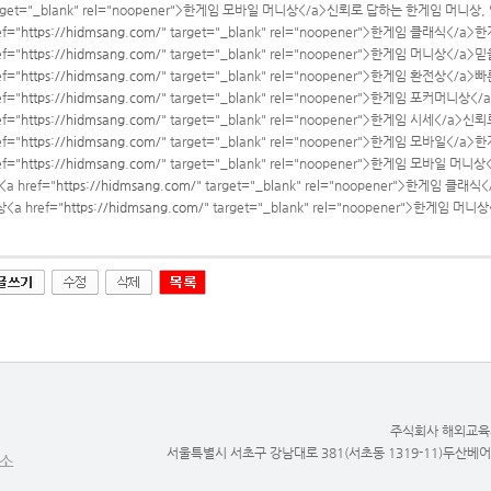
rget="_blank" rel="noopener">한게임 모바일 머니상</a>신뢰로 답하는 한게임 머니상
ef="
https://hidmsang.com/
" target="_blank" rel="noopener">한게임 클래식<
ef="
https://hidmsang.com/
" target="_blank" rel="noopener">한게임 머니상
ef="
https://hidmsang.com/
" target="_blank" rel="noopener">한게임 환전상</
ef="
https://hidmsang.com/
" target="_blank" rel="noopener">한게임 포커머
ef="
https://hidmsang.com/
" target="_blank" rel="noopener">한게임 시세</
ef="
https://hidmsang.com/
" target="_blank" rel="noopener">한게임 모바일<
ef="
https://hidmsang.com/
" target="_blank" rel="noopener">한게임 모바일
<a href="
https://hidmsang.com/
" target="_blank" rel="noopener">한게임 클
<a href="
https://hidmsang.com/
" target="_blank" rel="noopener">한게임 머니상
주식회사 해외교육사
서울특별시 서초구 강남대로 381(서초동 1319-11)두산베어스텔70