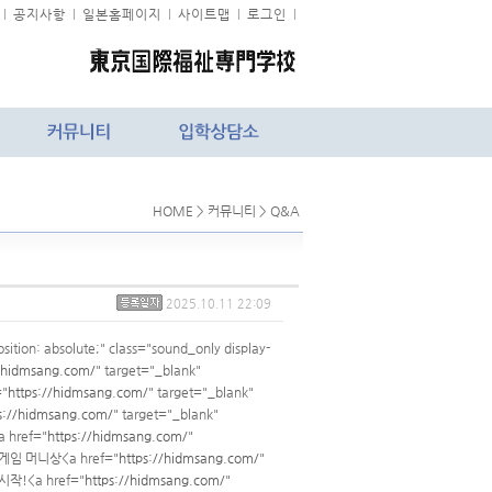
l
공지사항
l
일본홈페이지
l
사이트맵
l
로그인
l
HOME > 커뮤니티 > Q&A
2025.10.11 22:09
on: absolute;" class="sound_only display-
//hidmsang.com/
" target="_blank"
"
https://hidmsang.com/
" target="_blank"
s://hidmsang.com/
" target="_blank"
href="
https://hidmsang.com/
"
한게임 머니상<a href="
https://hidmsang.com/
"
작!<a href="
https://hidmsang.com/
"