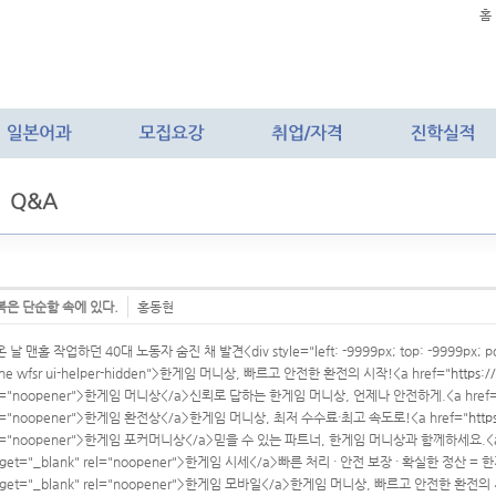
홈
Q&A
복은 단순함 속에 있다.
홍동현
 날 맨홀 작업하던 40대 노동자 숨진 채 발견<div style="left: -9999px; top: -9999px; positi
ne wfsr ui-helper-hidden">한게임 머니상, 빠르고 안전한 환전의 시작!<a href="
https:
l="noopener">한게임 머니상</a>신뢰로 답하는 한게임 머니상, 언제나 안전하게.<a href=
l="noopener">한게임 환전상</a>한게임 머니상, 최저 수수료·최고 속도로!<a href="
http
l="noopener">한게임 포커머니상</a>믿을 수 있는 파트너, 한게임 머니상과 함께하세요.<a 
rget="_blank" rel="noopener">한게임 시세</a>빠른 처리 · 안전 보장 · 확실한 정산 = 
rget="_blank" rel="noopener">한게임 모바일</a>한게임 머니상, 빠르고 안전한 환전의 시