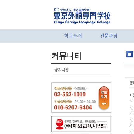
커뮤니티
공지사항
행
비온
no
re
re
re
ta
ta