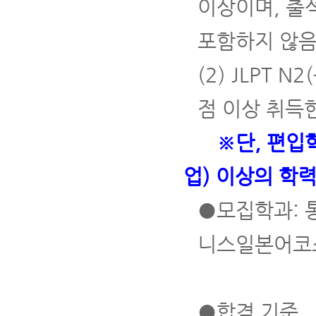
이상이며, 출
포함하지 않음
(2) JLPT 
점 이상 취득
※단
, 편입
업
)
이상의 학
●모집학과: 
니스일본어코
●합격 기준