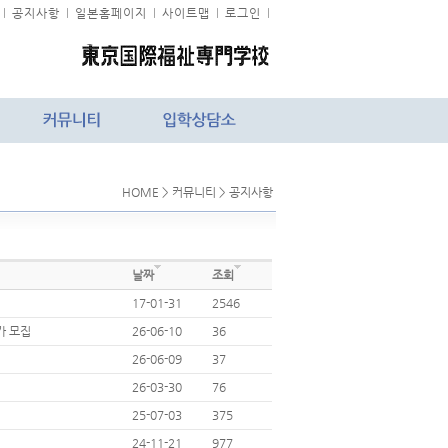
l
공지사항
l
일본홈페이지
l
사이트맵
l
로그인
l
HOME > 커뮤니티 > 공지사항
날짜
조회
17-01-31
2546
가 모집
26-06-10
36
26-06-09
37
26-03-30
76
25-07-03
375
24-11-21
977