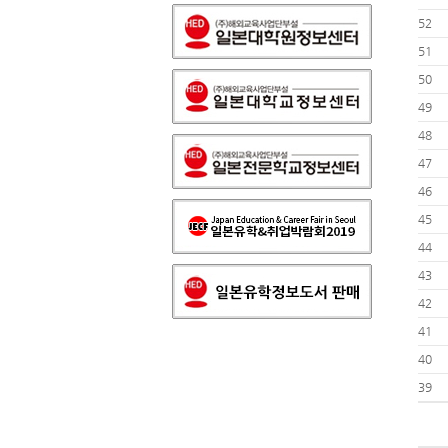
52
51
50
49
48
47
46
45
44
43
42
41
40
39